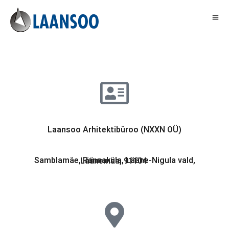
Laansoo Arhitektibüroo (NXXN OÜ)
Samblamäe, Rannaküla, Lääne-Nigula vald, Läänemaa, 91104