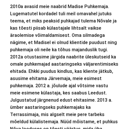
2010a avasid meie naabrid Madise Puhkemaja.
Lugematutel kordadel tuli meil omavahel jutuks
teema, et miks peaksid puhkajad tulema Nõvale ja
kas tõesti piisab külastajale lihtsalt vaikse
äraolemise võimaldamisest. Oma silmadega
nägime, et Madisel ei olnud klientide puudust ning
puhkemaja oli neile ka tõhus majanduslik tugi.
2012a otustasime järgida naabrite üleskutseid ka
omale puhkemajad aastaringseks väljarentimiseks
ehitada. Ehkki puudus kindlus, kas kliente jätkub,
asusime ehitama Järvemaja, meie esimest
puhkemaja. 2012 a. jõulude ajal võtsime vastu
meie esimene külastaja, kes saabus Leedust.
Julgustatud järgnenud edust ehitasime. 2013 a.
ümber aastaringseks puhkemajaks ka
Terrassimaja, mis algselt meie pere tarbeks
mõeldud külalistemaja. Nüüd mõistame, et puhkus