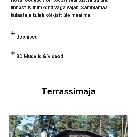
Nõva looduses on tõesti väärtus, mida üha
linnastuv inimkond väga vajab. Samblamaa
külastaja tuleb kõikjalt üle maailma.
Joonised
3D Mudelid & Videod
Terrassimaja