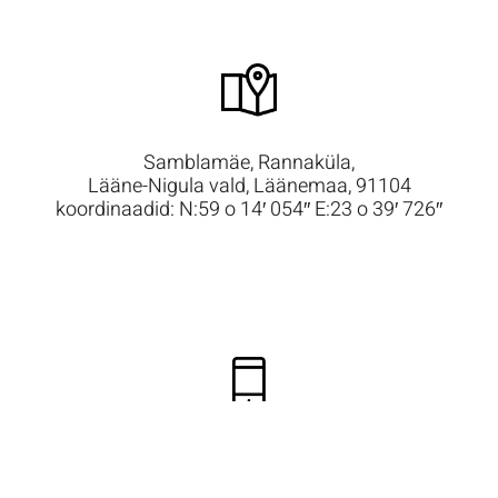
Samblamäe, Rannaküla,
Lääne-Nigula vald, Läänemaa, 91104
koordinaadid: N:59 o 14′ 054″ E:23 o 39′ 726″
+372 50 48 588