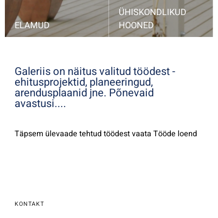
ÜHISKONDLIKUD
ELAMUD
HOONED
ühepereelamud, korterelamud, suvilad, elukvartal...
Vaata minu valikut....
Vabariigi Presidendi kantselei, kool, muuseum, vabaajakeskus, kirik, taastuskeskus jms
Vaata minu valikut...
Galeriis on näitus valitud töödest -
ehitusprojektid, planeeringud,
arendusplaanid jne. Põnevaid
avastusi....
Täpsem ülevaade tehtud töödest vaata Tööde loend
KONTAKT