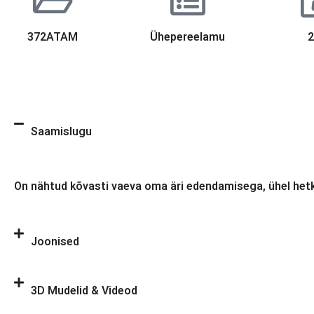
372ATAM
Ühepereelamu
Saamislugu
On nähtud kõvasti vaeva oma äri edendamisega, ühel hetke
Joonised
3D Mudelid & Videod