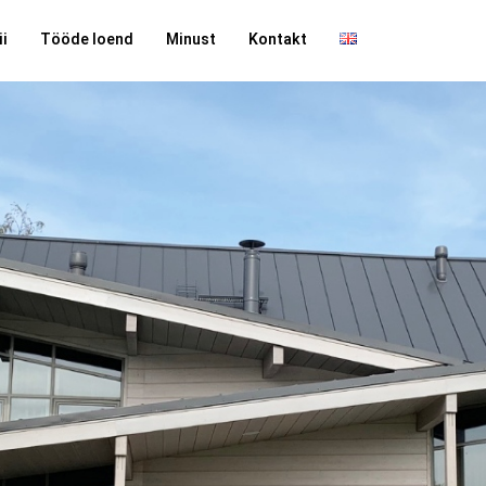
ii
Tööde loend
Minust
Kontakt