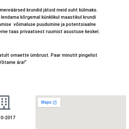
mereäärsed krundid jätsid meid suht külmaks.
 lendama kõrgemal künklikul maastikul krundi
rajamise võimaluse puudumine ja potentsiaalne
 oleme taas privaatsest ruumist asustuse keskel.
atult omaette ümbrust. Paar minutit pingelist
„Võtame ära!“
10-2017