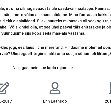
e, et oma silmaga vaadata üle saadaval maalappe. Rannas, 
lge männimets võlus abikaasa südame. Minu fantaasia hakkas
eksid ehk disainiideed. Siiski suureks miinuseks oli veekogu 
ahel. Võis kindel olla, et see ühel päeval täis ehitatakse ja
Suundusime siis koos seda maa-ala vaatama.
ookles jõgi, ees laius iidne mererand. Hindasime mõlemad sõn
 arvab? Üheaegselt tegime lahti oma suu ja sõnum oli lihtne 
Nii algas meie uue kodu rajamine.
6-2017
Enn Laansoo
20