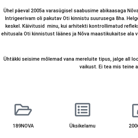
Ühel päeval 2005a varasügisel saabusime abikaasaga Nõval
Intrigeerivam oli pakutav Oti kinnistu suurusega 8ha. He
keskel. Käivitusid minu, kui arhitekti kontrollimatud refl
ehitusala Oti kinnistust läänes ja Nõva maastikukaitse ala v
Ühtäkki seisime mõlemad vana mereluite tipus, jalge all l
vaikust. Ei tea mis teine
189NOVA
Üksikelamu
200