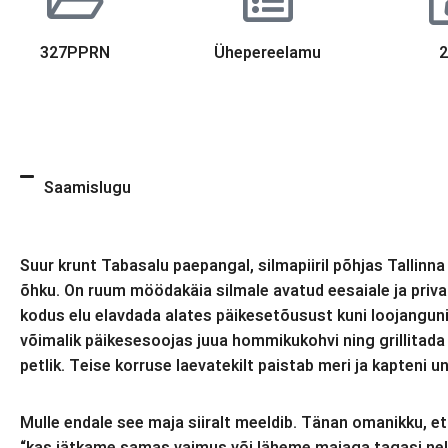
327PPRN
Ühepereelamu
Saamislugu
Suur krunt Tabasalu paepangal, silmapiiril põhjas Tallinn
õhku. On ruum möödakäia silmale avatud eesaiale ja priva
kodus elu elavdada alates päikesetõusust kuni loojanguni.
võimalik päikesesoojas juua hommikukohvi ning grillitada 
petlik. Teise korruse laevatekilt paistab meri ja kapteni u
Mulle endale see maja siiralt meeldib. Tänan omanikku, e