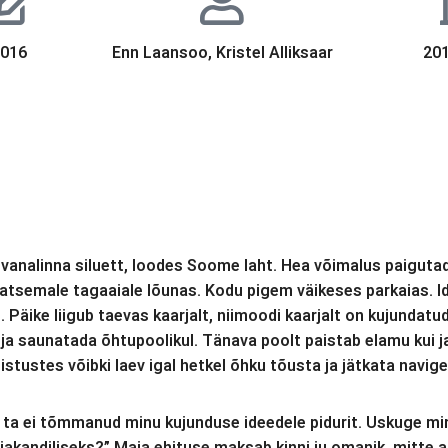
2016
Enn Laansoo, Kristel Alliksaar
20
a vanalinna siluett, loodes Soome laht. Hea võimalus paigutad
atsemale tagaaiale lõunas. Kodu pigem väikeses parkaias. I
 Päike liigub taevas kaarjalt, niimoodi kaarjalt on kujundatu
ja saunatada õhtupoolikul. Tänava poolt paistab elamu kui jah
nistustes võibki laev igal hetkel õhku tõusta ja jätkata navig
t ta ei tõmmanud minu kujunduse ideedele pidurit. Uskuge min