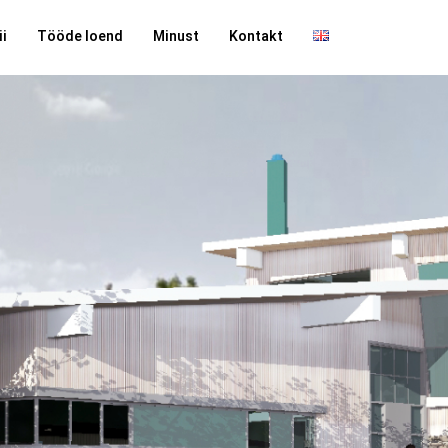
ii
Tööde loend
Minust
Kontakt