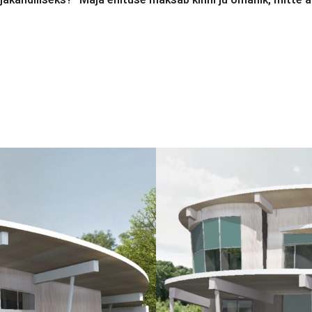
akandiliseks?” Maja ehituse maksab kinni ju omanik, mitte 