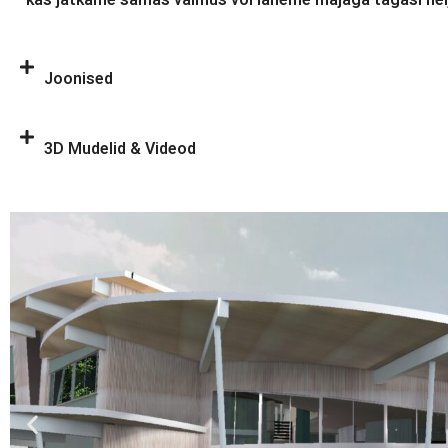
“kas jätkame samas vaimus või läheme majaga tagasi nelj
Joonised
3D Mudelid & Videod