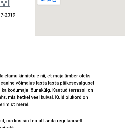
17-2019
a elamu kinnistule nii, et maja ümber oleks
deaalne võimalus lasta lasta päikesevalgusel
d ka kodumaja lõunakülg. Kaetud terrassil on
t, mis hetkel veel kuival. Kuid olukord on
eerimist merel.
d, ma küsisin temalt seda regulaarselt: