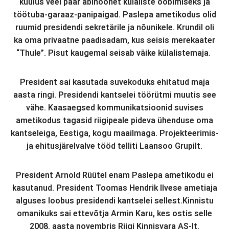
kuulus veel paar a
bihoonet külaliste ööbimiseks ja
töötuba-garaaz-panipaigad.
Paslepa ametikodus olid
ruumid presidendi sekretärile ja nõunikele.
Krundil oli
ka oma privaatne paadisadam, kus seisis
merekaater
“Thule”.
P
isut kaugemal seisab väike külalistemaja.
President sai kasutada suvekoduks ehitatud maja
aasta ringi. Presidendi kantselei töörütmi muutis see
vähe. Kaasaegsed kommunikatsioonid suvises
ametikodus tagasid riigipeale pideva ühenduse oma
kantseleiga, Eestiga, kogu maailmaga. Projekteerimis-
ja ehitusjärelvalve tööd telliti Laansoo Grupilt.
President Arnold Rüütel enam Paslepa ametikodu ei
kasutanud. President Toomas Hendrik Ilvese ametiaja
alguses loobus presidendi kantselei sellest.
Kinnistu
omanikuks sai ettevõtja Armin Karu, kes ostis selle
2008. aasta novembris Riigi Kinnisvara AS-lt.