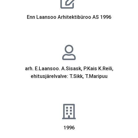
Enn Laansoo Arhitektibüroo AS 1996
arh. E.Laansoo. A.Sisask, P.Kais K.Reili,
ehitusjärelvalve: T.Sikk, T.Maripuu
1996