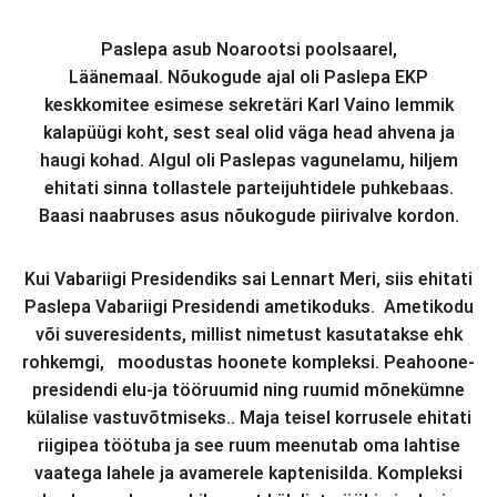
Paslepa asub Noarootsi poolsaarel,
Läänemaal.
Nõukogude ajal oli Paslepa EKP
keskkomitee esimese sekretäri Karl Vaino lemmik
kalapüügi koht, sest seal olid väga head ahvena ja
haugi kohad. Algul oli Paslepas vagunelamu, hiljem
ehitati sinna tollastele parteijuhtidele puhkebaas.
Baasi naabruses asus nõukogude piirivalve kordon.
Kui Vabariigi Presidendiks sai Lennart Meri, siis ehitati
Paslepa Vabariigi Presidendi ametikoduks. Ametikodu
või suveresidents, millist nimetust kasutatakse ehk
rohkemgi, moodustas hoonete kompleksi. Peahoone-
presidendi elu-ja tööruumid ning
ruumid
mõnekümne
külalise vastuvõtmiseks.
.
Maja teisel korrusele ehitati
riigipea töötuba ja see ruum meenutab oma lahtise
vaatega lahele ja avamerele kaptenisilda. Kompleksi