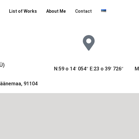
List of Works
About Me
Contact
Ü)
N:59 o 14′ 054″ E:23 o 39′ 726″
M
 Läänemaa, 91104