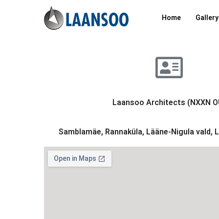
Home
Gallery
Laansoo Architects (NXXN O
Samblamäe, Rannaküla, Lääne-Nigula vald,